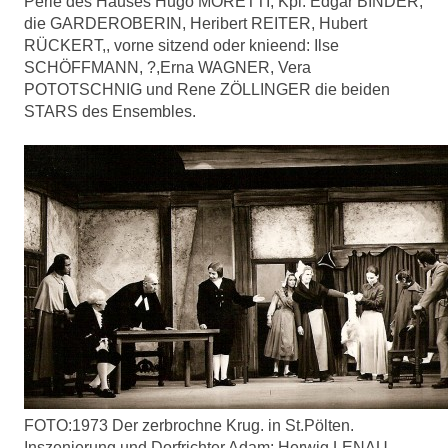
Perle des Hauses Hugo MORETTI, Kpl. Edgar BINDER,
die GARDEROBERIN, Heribert REITER, Hubert
RÜCKERT,, vorne sitzend oder knieend: Ilse
SCHÖFFMANN, ?,Erna WAGNER, Vera
POTOTSCHNIG und Rene ZÖLLINGER die beiden
STARS des Ensembles.
FOTO:1973 Der zerbrochne Krug. in St.Pölten.
Inszenierung und Dorfrichter Adam: Herwig LENAU