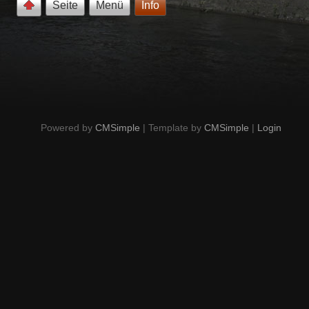
Seite
Menü
Info
Powered by
CMSimple
| Template by
CMSimple
|
Login