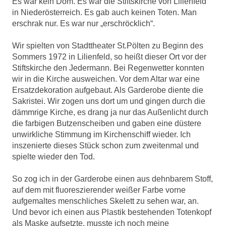
Es war kein Dom. Es war die Stiftskirche von Lilienfeld
in Niederösterreich. Es gab auch keinen Toten. Man
erschrak nur. Es war nur „erschröcklich“.
Wir spielten von Stadttheater St.Pölten zu Beginn des
Sommers 1972 in Lilienfeld, so heißt dieser Ort vor der
Stiftskirche den Jedermann. Bei Regenwetter konnten
wir in die Kirche ausweichen. Vor dem Altar war eine
Ersatzdekoration aufgebaut. Als Garderobe diente die
Sakristei. Wir zogen uns dort um und gingen durch die
dämmrige Kirche, es drang ja nur das Außenlicht durch
die farbigen Butzenscheiben und gaben eine düstere
unwirkliche Stimmung im Kirchenschiff wieder. Ich
inszenierte dieses Stück schon zum zweitenmal und
spielte wieder den Tod.
So zog ich in der Garderobe einen aus dehnbarem Stoff,
auf dem mit fluoreszierender weißer Farbe vorne
aufgemaltes menschliches Skelett zu sehen war, an.
Und bevor ich einen aus Plastik bestehenden Totenkopf
als Maske aufsetzte, musste ich noch meine