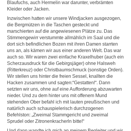
Blaufuchs, auch Hermelin war darunter, verbrämten
Kleider oder Jacken.
Inzwischen hatten wir unsere Windjacken ausgezogen,
die Bergmützen in die Taschen gesteckt und
marschierten auf die angewiesenen Plätze zu. Das
Stimmengewirr verstummte allmählich im Saal und die
dort sich befindlichen Bozen mit ihren Damen starrten
uns an, als kämen wir aus einer anderen Welt. Das war
auch so. Wir waren zwei einfache Kraxelhuber (auch ein
Scherzausdruck für die Gebirgsjäger) ohne Halsweh
(Ritterkreuz) oder Christbaumschmuck (sonstige Orden).
Wir stellen uns hinter die freien Sessel, knallten die
Hacken zusammen und sagten:“Gestatten!“. Dann
setzten wir uns, ohne auf eine Aufforderung abzuwarten
nieder. Und zu dem hinter uns mit offenem Mund
stehenden Ober befahl ich mit lauten preußischen und
natürlich auch schauspielerisch durchzogenen
Befehlston: „Zweimal Stammgericht und zweimal
Sprudel oder Zitronenkracherln bitte!“
Und dann wandte ich mich an meinem Begleiter und wir