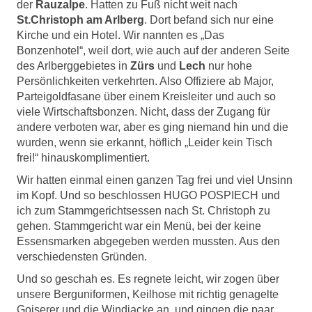
der
Rauzalpe
. Hatten zu Fuß nicht weit nach
St.Christoph am Arlberg
. Dort befand sich nur eine
Kirche und ein Hotel. Wir nannten es „Das
Bonzenhotel“, weil dort, wie auch auf der anderen Seite
des Arlberggebietes in
Zürs
und
Lech
nur hohe
Persönlichkeiten verkehrten. Also Offiziere ab Major,
Parteigoldfasane über einem Kreisleiter und auch so
viele Wirtschaftsbonzen. Nicht, dass der Zugang für
andere verboten war, aber es ging niemand hin und die
wurden, wenn sie erkannt, höflich „Leider kein Tisch
frei!“ hinauskomplimentiert.
Wir hatten einmal einen ganzen Tag frei und viel Unsinn
im Kopf. Und so beschlossen HUGO POSPIECH und
ich zum Stammgerichtsessen nach St. Christoph zu
gehen. Stammgericht war ein Menü, bei der keine
Essensmarken abgegeben werden mussten. Aus den
verschiedensten Gründen.
Und so geschah es. Es regnete leicht, wir zogen über
unsere Berguniformen, Keilhose mit richtig genagelte
Goiserer und die Windjacke an, und gingen die paar